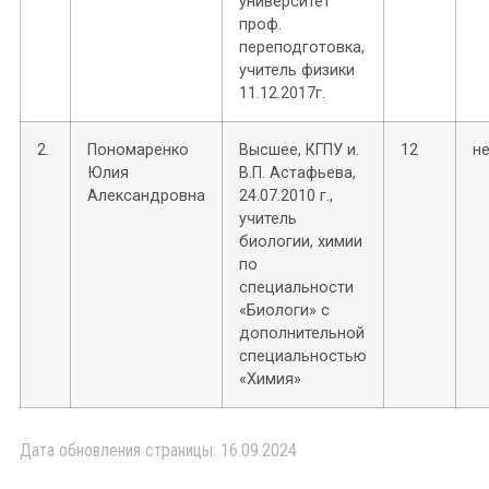
университет
проф.
переподготовка,
учитель физики
11.12.2017г.
2.
Пономаренко
Высшее, КГПУ и.
12
н
Юлия
В.П. Астафьева,
Александровна
24.07.2010 г.,
учитель
биологии, химии
по
специальности
«Биологи» с
дополнительной
специальностью
«Химия»
Дата обновления страницы: 16.09.2024