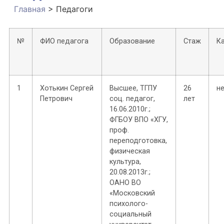
Главная
>
Педагоги
№
ФИО педагога
Образование
Стаж
К
1
Хотькин Сергей
Высшее, ТГПУ
26
н
Петрович
соц. педагог,
лет
16.06.2010г.;
ФГБОУ ВПО «ХГУ,
проф.
переподготовка,
физическая
культура,
20.08.2013г.;
ОАНО ВО
«Московский
психолого-
социальный