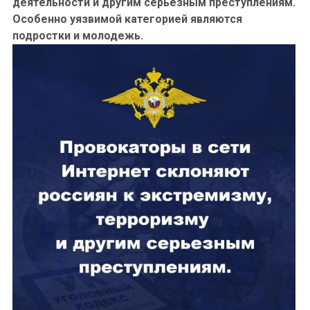
деятельности и другим серьезным преступлениям.
Особенно уязвимой категорией являются
подростки и молодежь.
Профилактика экстремизма и терроризма в
молодежной среде
Психологические аспекты профилактики
экстремизма в молодежной среде
План мероприятий по антитеррористической
защищенности МБОУ «Приисковая СОШ» на 2025-
2026 учебный год
План мероприятий по профилактике экстремизма,
национализма, гармонизации межнациональной
(межэтнической) и межконфессиональной
дружбы, по воспитанию патриотизма МБОУ
«Приисковая СОШ»
на 2025-2026 учебный год
План информационной безопасности на 2025-2026