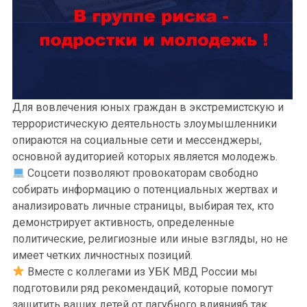
учебный год
Программа по формированию законопослушного
поведения несовершеннолетних МБОУ
«Приисковая СОШ»
Для вовлечения юных граждан в экстремистскую и
террористическую деятельность злоумышленники
опираются на социальные сети и мессенджеры,
основной аудиторией которых является молодежь.
Соцсети позволяют провокаторам свободно
собирать информацию о потенциальных жертвах и
анализировать личные страницы, выбирая тех, кто
демонстрирует активность, определенные
политические, религиозные или иные взгляды, но не
имеет четких личностных позиций.
Вместе с коллегами из УБК МВД России мы
подготовили ряд рекомендаций, которые помогут
защитить ваших детей от пагубного влияния6 так