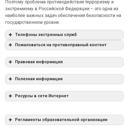
Поэтому проблема противодействия терроризму и
экстремизму в Российской Федерации – это одна из
наиболее важных задач обеспечения безопасности на
государственном уровне.
Телефоны экстренных служб
Пожаловаться на противоправный контент
Правовая информация
Список экстремистских и террористических
организаций
Полезная информация
Единый федеральный список организаций, в
том числе иностранных и международных
Ресурсы в сети Интернет
организаций, признанных в соответствии с
законодательством РФ террористическими
Портал «Наука и образования против
Федеральный закон от 6 марта 2006 г. N 35-
террора»
ФЗ «О противодействии терроризму»
Национальный Центр информационного
Регламенты образовательной организации
Федеральный закон от 25.07.2002 N 114-ФЗ
противодействия терроризму и экстремизму