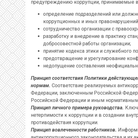
предупреждению коррупции, принимаемые в 
определение подразделений или должно
коррупционных и иных правонарушений
сотрудничество организации с правоох
разработку и внедрение в практику ста
добросовестной работы организации;
принятие кодекса этики и служебного п
предотвращение и урегулирование конф
недопущение составления неофициально
Принцип соответствия Политики действующе
нормам.
Соответствие реализуемых антикор
Федерации, заключенным Российской Федер
Российской Федерации и иным нормативным
Принцип личного примера руководства.
Ключ
нетерпимости к коррупции и в создании вну
противодействия коррупции.
Принцип вовлеченности работников.
Информи
антикоррупционного законодательства и их а