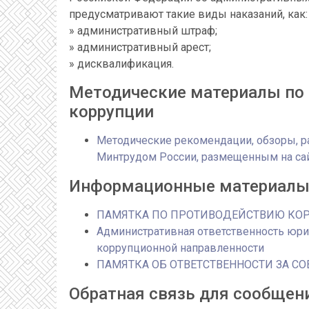
Cправка о расходах лица
нормативными правовыми актами Ро
урегулированию конфликта интересо
предусматривают такие виды наказаний, как:
Указ Президента Российской Федераци
» административный штраф;
отдельных положений Федерального з
» административный арест;
Указ Президента Российской Федераци
» дисквалификация.
отдельных положений Федерального з
Методические материалы по
Указ Президента Российской Федераци
коррупции
отдельных положений Федерального за
замещающих государственные должнос
Методические рекомендации, обзоры, р
Указ Президента Российской Федерац
Минтрудом России, размещенным на са
коррупции
Указ Президента Российской Федераци
Информационные материал
Российской Федерации по вопросам п
Указ Президента Российской Федерац
ПАМЯТКА ПО ПРОТИВОДЕЙСТВИЮ КО
о доходах, расходах, об имуществе и 
Административная ответственность юр
изменений в некоторые акты Презид
коррупционной направленности
Указ Президента Российской Федераци
ПАМЯТКА ОБ ОТВЕТСТВЕННОСТИ ЗА 
противодействия коррупции
Обратная связь для сообщен
Указ Президента Российской Федерац